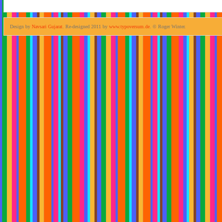
Design by
Navsari Gujarat
. Re-designed 2011 by
www.typoversum.de
. © Roger Winter.