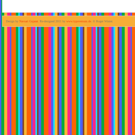
Design by
Navsari Gujarat
. Re-designed 2011 by
www.typoversum.de
. © Roger Winter.