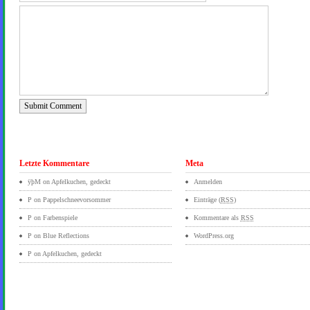
Submit Comment
Letzte Kommentare
Meta
ÿþM
on
Apfelkuchen, gedeckt
Anmelden
P on
Pappelschneevorsommer
Einträge (
RSS
)
P on
Farbenspiele
Kommentare als
RSS
P on
Blue Reflections
WordPress.org
P on
Apfelkuchen, gedeckt