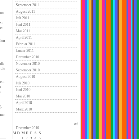
September 2011
August 2011
ion
Juli 2011
en
Juni 2011
er
Mai 2011
April 2011
ndon
Februar 2011
Januar 2011
Dezember 2010
 die
November 2010
 die
September 2010
August 2010
nem
Juli 2010
m
Juni 2010
h-
Mai 2010
April 2010
).
März 2010
mer.
Dezember 2010
M
D
M
D
F
S
S
1
2
3
4
5