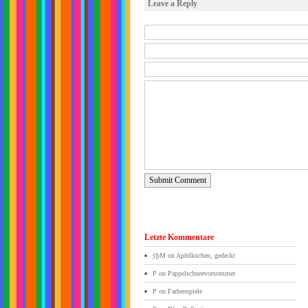
Leave a Reply
Submit Comment
Letzte Kommentare
ÿþM
on
Apfelkuchen, gedeckt
P on
Pappelschneevorsommer
P on
Farbenspiele