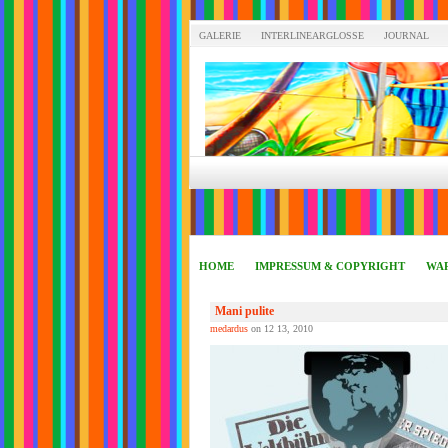
GALERIE
INTERLINEARGLOSSE
JOURNAL
HOME
IMPRESSUM & COPYRIGHT
WAR
Mani pulite
medardus
on 12 13, 2010