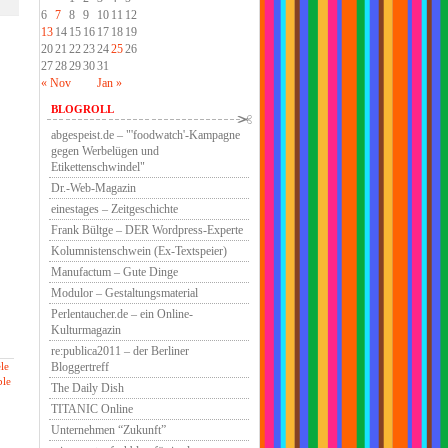
6
7
8
9
10
11
12
13
14
15
16
17
18
19
20
21
22
23
24
25
26
27
28
29
30
31
« Nov
Jan »
BLOGROLL
abgespeist.de – "'foodwatch'-Kampagne
gegen Werbelügen und
Etikettenschwindel"
Dr.-Web-Magazin
einestages – Zeitgeschichte
Frank Bültge – DER Wordpress-Experte
Kolumnistenschwein (Ex-Textspeier)
Manufactum – Gute Dinge
Modulor – Gestaltungsmaterial
Perlentaucher.de – ein Online-
Kulturmagazin
re:publica2011 – der Berliner
Bloggertreff
le
ble
The Daily Dish
TITANIC Online
Unternehmen “Zukunft”