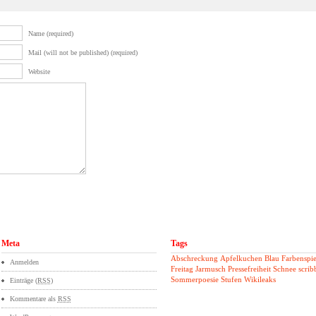
Name (required)
Mail (will not be published) (required)
Website
Meta
Tags
Abschreckung
Apfelkuchen
Blau
Farbenspie
Anmelden
Freitag
Jarmusch
Pressefreiheit
Schnee
scrib
Sommerpoesie
Stufen
Wikileaks
Einträge (
RSS
)
Kommentare als
RSS