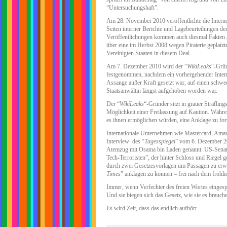
“Untersuchungshaft”.
Am 28. November 2010 veröffentlichte die Interne
Seiten interner Berichte und Lagebeurteilungen d
Veröffentlichungen kommen auch diesmal Fakten an
über eine im Herbst 2008 wegen Piraterie geplatzt
Vereinigten Staaten in diesem Deal.
Am 7. Dezember 2010 wird der “
WikiLeaks
“-Grün
festgenommen, nachdem ein vorhergehender Intern
Assange außer Kraft gesetzt war, auf einen schwe
Staatsanwältin längst aufgehoben worden war.
Der “
WikiLeaks
“-Gründer sitzt in grauer Sträflin
Möglichkeit einer Freilassung auf Kaution. Währe
es ihnen ermöglichen würden, eine Anklage zu for
Internationale Unternehmen wie Mastercard, Amaz
Interview des “
Tagesspiegel
” vom 6. Dezember 2
Atemzug mit Osama bin Laden genannt. US-Senato
Tech-Terroristen”, der hinter Schloss und Riegel
durch zwei Gesetzesvorlagen um Passagen zu erwei
Times
” anklagen zu können – frei nach dem fröhli
Immer, wenn Verfechter des freien Wortes eingesp
Und sie biegen sich das Gesetz, wie sie es brauche
Es wird Zeit, dass das endlich aufhört.