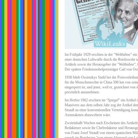
Im Frühjahr 1929 erschien in der “
Weltbühne
” ein
einer deutschen Luftwaffe durch die Reichswehr u
Artikels sowie der Herausgeber der “
Weltbühne
“,
Der spätere Friedensnobelpreisträger Carl von Oss
1936 blieb Ossietzkys Stuhl bei der Preisverleihun
für die Menschenrechte in China 500 km von sein
eingesperrt ist, und jener, weil er, gezeichnet v
persönlich anzunehmen.
Im Herbst 1962 erschien im “
Spiegel
” ein Artikel
Manövers aus dem selben Jahr zog der Artikel de
Strauß zu einer konventionellen Verteidigung konzep
Atomraketen abzuwehren wäre.
Zweieinhalb Wochen nach Erscheinen des Artikels
Redakteure sowie ihr Chefredakteur und Herausgeb
von Franz Josef Strauß von einem spanischen Mili
sprach im Bundestag “von einem Abgrund von Land