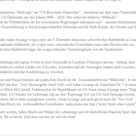
tplattform “
WikiLeaks
” die “US-Botschafts-Depeschen” – bestehend aus über einer Viertelmill
er US-Diplomatie aus den Jahren 1966 – 2010. Wie schon bei früheren “
Wikileaks
“-
 die Öffentlichkeit, die für verschiedene Regierungen unbequem sind - darunter Information
e Panzerlieferung in den krisengeschüttelten Südsudan und die Rolle Kenias, der Ukraine und d
der Julian Assange wegen eines am 3. Dezember erlassenen schwedischen Haftbefehls in Lo
ationaler Haftbefehl, der wegen eines schwedischen Formfehlers nach einer Beschwerde von
dischen Haftbefehl folgte, der wegen fehlender Verdachtsgründe von der Stockholmer
gskleidung mit Laptop-Verbot in einer Einzelzelle in Londoner Polizeigewahrsam – bislang ohne
nddessen suchen Länder wie Schweden, Australien und die Vereinigten Staaten nach Gesetzen,
mulieren und eine Auslieferung zu erwirken.
on und Paypal beenden auf politischen Druck hin die Zusammenarbeit mit “
WikiLeaks
“. In ei
010 mit dem “
Zeit
“-Herausgeber Josef Joffe wird Julian Assange als Staatsfeind Nr. 1 in eine
r Mitch McConnell, Fraktionschef der Republikaner im US-Senat, nennt Assange einen “Hig
 gehöre. US-Senator Joe Lieberman regt an, den “Espionage Act”,ein US-Anti-Spionage-Gesetz,
tern, die es dann ermöglichen würden, Julian Assange und auch gleich noch die “
New York
chen Bruch des rechtstaatlichen Grundsatzes: nulla poena sine lege (“keine Strafe ohne Gesetz”
errt werden, haben Macht und Militär ihre schmutzige und oft blutbefleckte Hand im Spiel. Im
n. Bis es bricht. Und dann machen sie sich ein neues.