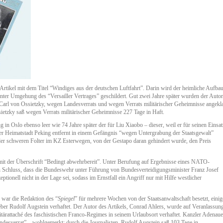
 Artikel mit dem Titel “Windiges aus der deutschen Luftfahrt”. Darin wird der heimliche Aufba
nter Umgehung des “Versailler Vertrages” geschildert. Gut zwei Jahre später wurden der Autor
 Carl von Ossietzky, wegen Landesverrats und wegen Verrats militärischer Geheimnisse angekla
ietzky saß wegen Verrats militärischer Geheimnisse 227 Tage in Haft.
g in Oslo ebenso leer wie 74 Jahre später der für Liu Xiaobo – dieser, weil er für seinen Einsat
er Heimatstadt Peking entfernt in einem Gefängnis “wegen Untergrabung der Staatsgewalt”
on der schweren Folter im KZ Esterwegen, von der Gestapo daran gehindert wurde, den Preis
 mit der Überschrift “Bedingt abwehrbereit”. Unter Berufung auf Ergebnisse eines NATO-
n Schluss, dass die Bundeswehr unter Führung von Bundesverteidigungsminister Franz Josef
tionell nicht in der Lage sei, sodass im Ernstfall ein Angriff nur mit Hilfe westlicher
 war die Redaktion des “
Spiegel
” für mehrere Wochen von der Staatsanwaltschaft besetzt, einig
er Rudolf Augstein verhaftet. Der Autor des Artikels, Conrad Ahlers, wurde auf Veranlassun
tärattaché des faschistischen Franco-Regimes in seinem Urlaubsort verhaftet. Kanzler Adenaue
esverrat” – wohlgemerkt: durch die Journalisten. Rudolf Augstein saß 103 Tage in