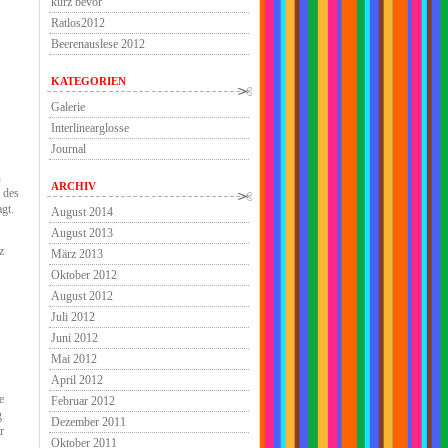
kurz bevor
Ratlos2012
Beerenauslese 2012
KATEGORIEN
Galerie
Interlinearglosse
Journal
u
ARCHIV
 des
gt.
August 2014
August 2013
z
März 2013
Oktober 2012
August 2012
Juli 2012
Juni 2012
Mai 2012
April 2012
e
Februar 2012
g
Dezember 2011
r
Oktober 2011