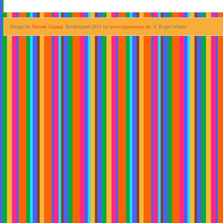
Design by
Navsari Gujarat
. Re-designed 2011 by
www.typoversum.de
. © Roger Winter.