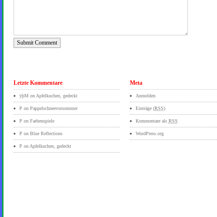
Submit Comment
Letzte Kommentare
Meta
ÿþM
on
Apfelkuchen, gedeckt
Anmelden
P on
Pappelschneevorsommer
Einträge (
RSS
)
P on
Farbenspiele
Kommentare als
RSS
P on
Blue Reflections
WordPress.org
P on
Apfelkuchen, gedeckt