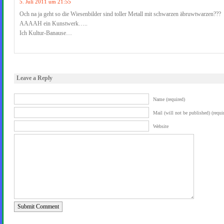
5. Juli 2011 um 21:55
Och na ja geht so die Wiesenbilder sind toller Metall mit schwarzen äbruwtwarzen???
AAAAH ein Kunstwerk…..
Ich Kultur-Banause…
Leave a Reply
Name (required)
Mail (will not be published) (requi
Website
Submit Comment