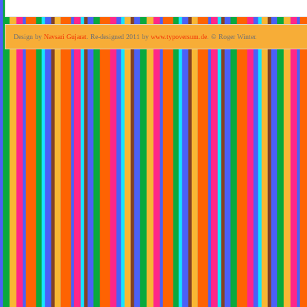
Design by
Navsari Gujarat
. Re-designed 2011 by
www.typoversum.de
. © Roger Winter.