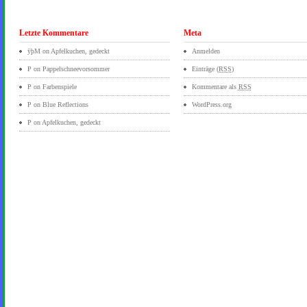
Letzte Kommentare
Meta
ÿþM
on
Apfelkuchen, gedeckt
Anmelden
P on
Pappelschneevorsommer
Einträge (
RSS
)
P on
Farbenspiele
Kommentare als
RSS
P on
Blue Reflections
WordPress.org
P on
Apfelkuchen, gedeckt